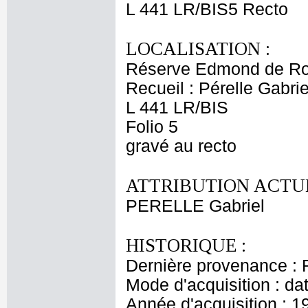
L 441 LR/BIS5 Recto
LOCALISATION :
Réserve Edmond de Ro
Recueil : Pérelle Gabrie
L 441 LR/BIS
Folio 5
gravé au recto
ATTRIBUTION ACTUE
PERELLE Gabriel
HISTORIQUE :
Dernière provenance : 
Mode d'acquisition : da
Année d'acquisition : 1