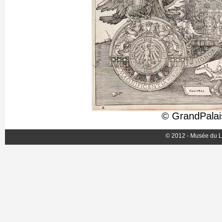
© GrandPalai
© 2012 - Musée du L