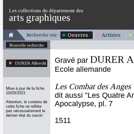
Les collections du département des
arts graphiques
Oeuvres
Artistes
Recherche sur :
Nouvelle recherche
DURER Al
Gravé par
DURER Albrecht
Ecole allemande
Les Combat des Anges
Mise à jour de la fiche
10/03/2023
dit aussi "Les Quatre 
Attention, le contenu de
Apocalypse, pl. 7
cette fiche ne reflète
pas nécessairement le
dernier état du savoir.
1511