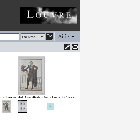
Aide
Ok
 du Louvre, dist. GrandPalaisRmn / Laurent Chastel