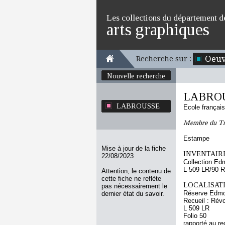
Les collections du département d
arts graphiques
Oeuv
Recherche sur :
Nouvelle recherche
LABRO
LABROUSSE
Ecole françai
Membre du Tri
Estampe
Mise à jour de la fiche
INVENTAIRE
22/08/2023
Collection Ed
L 509 LR/90 R
Attention, le contenu de
cette fiche ne reflète
LOCALISATI
pas nécessairement le
Réserve Edmo
dernier état du savoir.
Recueil : Révo
L 509 LR
Folio 50
rapporté au re