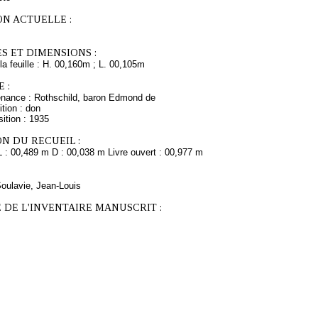
ON ACTUELLE :
S ET DIMENSIONS :
a feuille : H. 00,160m ; L. 00,105m
 :
enance : Rothschild, baron Edmond de
tion : don
ition : 1935
N DU RECUEIL :
L : 00,489 m D : 00,038 m Livre ouvert : 00,977 m
Soulavie, Jean-Louis
 DE L'INVENTAIRE MANUSCRIT :