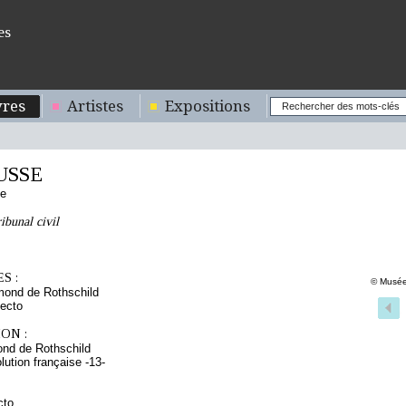
es
res
Artistes
Expositions
USSE
se
bunal civil
S :
© Musée
mond de Rothschild
ecto
ON :
nd de Rothschild
lution française -13-
cto