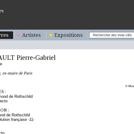
es
res
Artistes
Expositions
LT Pierre-Gabriel
se
, ex-maire de Paris
© Musé
S :
mond de Rothschild
ecto
ON :
nd de Rothschild
lution française -11-
cto