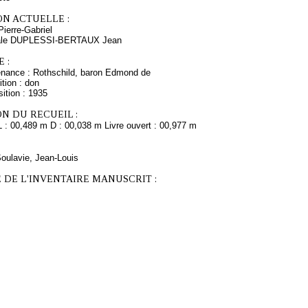
ON ACTUELLE :
erre-Gabriel
nale DUPLESSI-BERTAUX Jean
 :
enance : Rothschild, baron Edmond de
tion : don
ition : 1935
N DU RECUEIL :
L : 00,489 m D : 00,038 m Livre ouvert : 00,977 m
Soulavie, Jean-Louis
 DE L'INVENTAIRE MANUSCRIT :