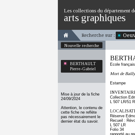
Les collections du département d
arts graphiques
Oeuv
Recherche sur :
Nouvelle recherche
BERTHAU
BERTHAULT
Ecole françai
Pierre-Gabriel
Mort de Bailly
Estampe
INVENTAIRE
Mise à jour de la fiche
Collection Ed
24/09/2024
L 507 LR/51 R
Attention, le contenu de
LOCALISATI
cette fiche ne reflète
Réserve Edmo
pas nécessairement le
Recueil : Révo
dernier état du savoir.
L 507 LR
Folio 34
rapporté au re