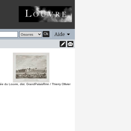
Aide
Ok
e du Louvre, dist. GrandPalaisRmn / Thierry Ollivier