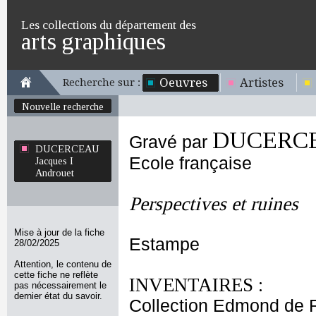
Les collections du département des
arts graphiques
Oeuvres
Artistes
Recherche sur :
Nouvelle recherche
DUCERCEA
Gravé par
DUCERCEAU
Ecole française
Jacques I
Androuet
Perspectives et ruines
Mise à jour de la fiche
Estampe
28/02/2025
Attention, le contenu de
cette fiche ne reflète
INVENTAIRES :
pas nécessairement le
dernier état du savoir.
Collection Edmond de 