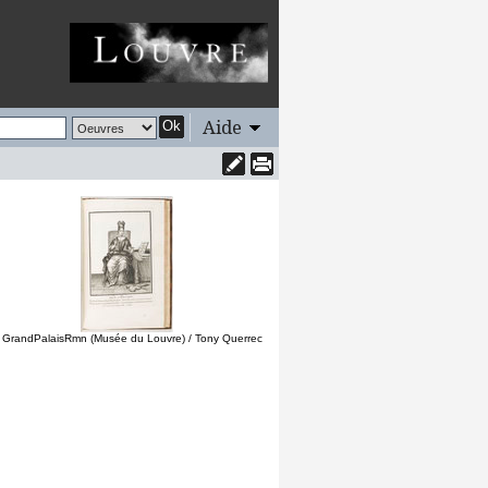
Aide
Ok
 GrandPalaisRmn (Musée du Louvre) / Tony Querrec