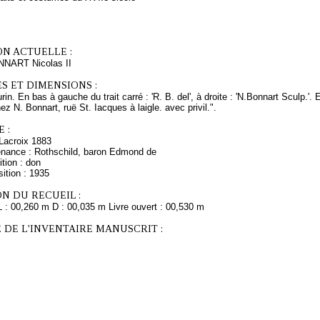
ON ACTUELLE :
NNART Nicolas II
S ET DIMENSIONS :
urin. En bas à gauche du trait carré : 'R. B. del', à droite : 'N.Bonnart Sculp.'
ez N. Bonnart, ruë St. Iacques à laigle. avec privil.".
 :
Lacroix 1883
enance : Rothschild, baron Edmond de
tion : don
ition : 1935
N DU RECUEIL :
L : 00,260 m D : 00,035 m Livre ouvert : 00,530 m
 DE L'INVENTAIRE MANUSCRIT :