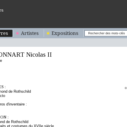
es
res
Artistes
Expositions
ONNART Nicolas II
se
S :
©
mond de Rothschild
cto
os d'inventaire :
ON :
nd de Rothschild
raits et costumes du XVIIe siècle