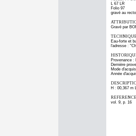
L 67 LR
Folio 97
gravé au recto
ATTRIBUTI
Gravé par BO
TECHNIQUE
Eau-forte et b
l'adresse : "Ch
HISTORIQUE
Provenance : 
Dernière prov
Mode d'acquisi
Année d'acquis
DESCRIPTIO
H : 00,367 m 
REFERENCE
vol. 9, p. 16