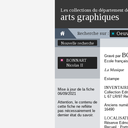
Les collections du département d
arts graphiques
Oeuv
Recherche sur :
Nouvelle recherche
B
Gravé par
BONNART
Ecole françai
Nicolas II
La Musique
Estampe
INVENTAIRE
Mise à jour de la fiche
Collection Ed
06/09/2021
L 67 LR/97 Re
Attention, le contenu de
Anciens numér
cette fiche ne reflète
16490
pas nécessairement le
dernier état du savoir.
LOCALISATI
Réserve Edmo
Recueil : Port