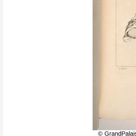
© GrandPalais