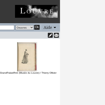
Aide
Ok
GrandPalaisRmn (Musée du Louvre) / Thierry Ollivier