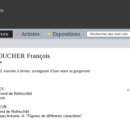
es
res
Artistes
Expositions
OUCHER François
se
 tournée à droite, arrangeant d'une main sa gorgerette
S :
© 
mond de Rothschild
cto
ON :
nd de Rothschild
eau Antoine -4- "Figures de différents caractères"