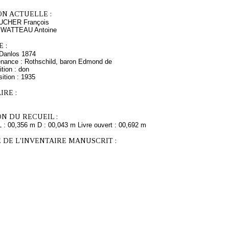
ON ACTUELLE :
UCHER François
s WATTEAU Antoine
 :
Danlos 1874
enance : Rothschild, baron Edmond de
tion : don
ition : 1935
RE :
N DU RECUEIL :
L : 00,356 m D : 00,043 m Livre ouvert : 00,692 m
 DE L'INVENTAIRE MANUSCRIT :