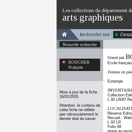
Les collections du département d
arts graphiques
Oeuv
Recherche sur :
Nouvelle recherche
B
Gravé par
BOUCHER
Ecole françai
François
Femme en pied,
Estampe
INVENTAIRE
Mise à jour de la fiche
Collection Ed
16/01/2025
L 92 LR/87 Re
Attention, le contenu de
LOCALISATI
cette fiche ne reflète
Réserve Edmo
pas nécessairement le
Recueil : Watt
dernier état du savoir.
L 92 LR
Folio 49
gravé au recto