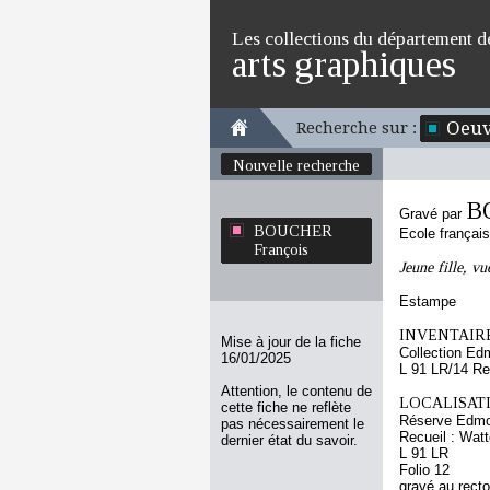
Les collections du département d
arts graphiques
Oeuv
Recherche sur :
Nouvelle recherche
B
Gravé par
BOUCHER
Ecole françai
François
Jeune fille, vu
Estampe
INVENTAIRE
Mise à jour de la fiche
Collection Ed
16/01/2025
L 91 LR/14 Re
Attention, le contenu de
LOCALISATI
cette fiche ne reflète
Réserve Edmo
pas nécessairement le
Recueil : Watt
dernier état du savoir.
L 91 LR
Folio 12
gravé au recto