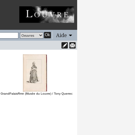
Aide
Ok
 GrandPalaisRmn (Musée du Louvre) / Tony Querrec