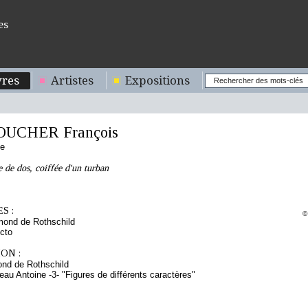
es
res
Artistes
Expositions
OUCHER François
se
e de dos, coiffée d'un turban
S :
©
mond de Rothschild
cto
ON :
nd de Rothschild
eau Antoine -3- "Figures de différents caractères"