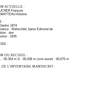
ON ACTUELLE :
UCHER François
s WATTEAU Antoine
 :
Danlos 1874
enance : Rothschild, baron Edmond de
tion : don
ition : 1935
RE :
N DU RECUEIL :
L : 00,354 m D : 00,038 m Livre ouvert : 00,675 m
 DE L'INVENTAIRE MANUSCRIT :