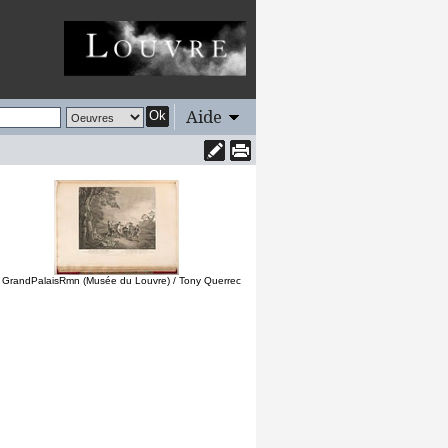
Aide
Ok
 GrandPalaisRmn (Musée du Louvre) / Tony Querrec