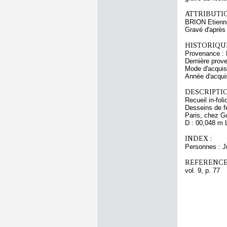
ATTRIBUTI
BRION Etienn
Gravé d'aprè
HISTORIQUE
Provenance : 
Dernière prov
Mode d'acquisi
Année d'acquis
DESCRIPTIO
Recueil in-fo
Desseins de fe
Paris, chez G
D : 00,048 m L
INDEX :
Personnes : J
REFERENCE
vol. 9, p. 77