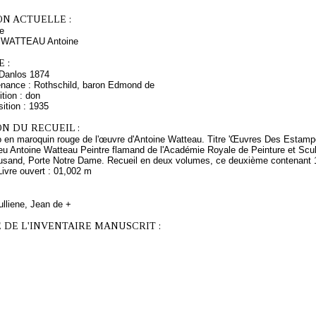
ON ACTUELLE :
e
s WATTEAU Antoine
 :
Danlos 1874
enance : Rothschild, baron Edmond de
tion : don
ition : 1935
N DU RECUEIL :
lio en maroquin rouge de l'œuvre d'Antoine Watteau. Titre 'Œuvres Des Estam
u Antoine Watteau Peintre flamand de l'Académie Royale de Peinture et Sculp
usand, Porte Notre Dame. Recueil en deux volumes, ce deuxième contenant 1
ivre ouvert : 01,002 m
ulliene, Jean de +
 DE L'INVENTAIRE MANUSCRIT :