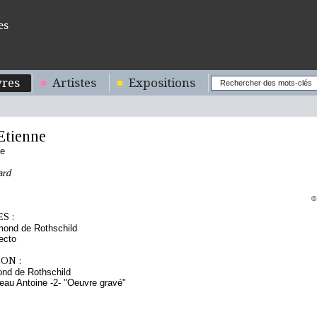
es
res
Artistes
Expositions
tienne
se
ard
©
S :
mond de Rothschild
ecto
ON :
nd de Rothschild
teau Antoine -2- "Oeuvre gravé"