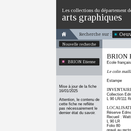
Les collections du département d
arts graphiques
Oeuv
Recherche sur :
Nouvelle recherche
BRION E
BRION Etienne
Ecole françai
Le colin maill
Estampe
Mise à jour de la fiche
INVENTAIRE
16/01/2025
Collection Ed
L 90 LR/111 R
Attention, le contenu de
cette fiche ne reflète
LOCALISATI
pas nécessairement le
Réserve Edmo
dernier état du savoir.
Recueil : Wat
L 90 LR
Folio 80
gravé au recto