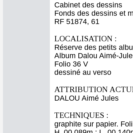
Cabinet des dessins
Fonds des dessins et m
RF 51874, 61
LOCALISATION :
Réserve des petits alb
Album Dalou Aimé-Jules
Folio 36 V
dessiné au verso
ATTRIBUTION ACTUE
DALOU Aimé Jules
TECHNIQUES :
graphite sur papier. Fol
H. 00,089m ; L. 00,140