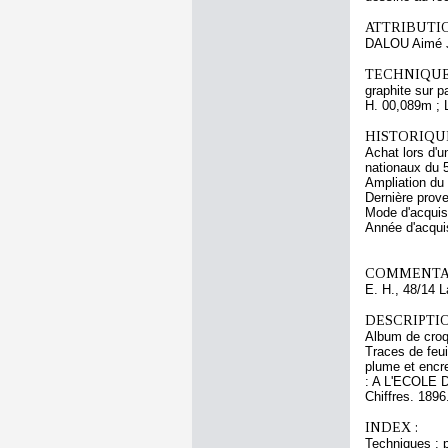
ATTRIBUTI
DALOU Aimé 
TECHNIQUE
graphite sur p
H. 00,089m ; 
HISTORIQUE
Achat lors d'u
nationaux du 
Ampliation du
Dernière prov
Mode d'acquisi
Année d'acquis
COMMENTAI
E. H., 48/14 
DESCRIPTIO
Album de croqu
Traces de feui
plume et encre
: A L'ECOLE 
Chiffres. 1896
INDEX :
Techniques : p