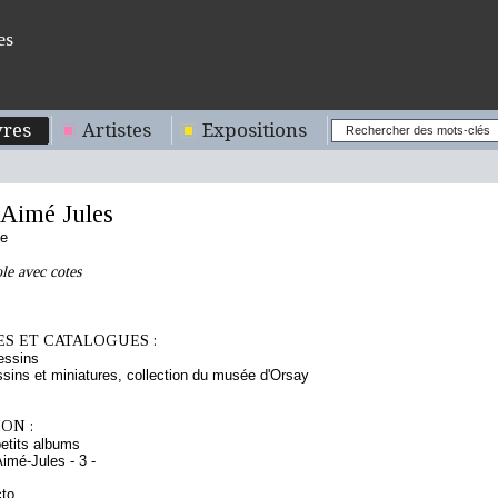
es
res
Artistes
Expositions
imé Jules
se
le avec cotes
S ET CATALOGUES :
essins
sins et miniatures, collection du musée d'Orsay
ON :
etits albums
imé-Jules - 3 -
cto