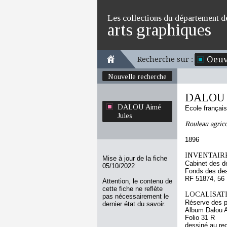
Les collections du département d
arts graphiques
Oeuv
Recherche sur :
Nouvelle recherche
DALOU A
DALOU Aimé
Ecole françai
Jules
Rouleau agrico
1896
INVENTAIRE
Mise à jour de la fiche
Cabinet des d
05/10/2022
Fonds des des
RF 51874, 56
Attention, le contenu de
cette fiche ne reflète
LOCALISATI
pas nécessairement le
Réserve des p
dernier état du savoir.
Album Dalou A
Folio 31 R
dessiné au re