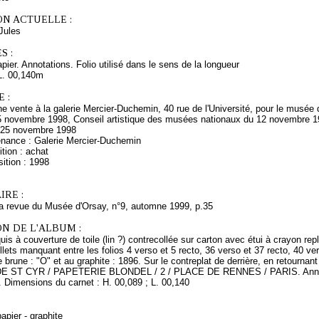
ON ACTUELLE :
Jules
S :
apier. Annotations. Folio utilisé dans le sens de la longueur
L. 00,140m
 :
ne vente à la galerie Mercier-Duchemin, 40 rue de l'Université, pour le musé
5 novembre 1998, Conseil artistique des musées nationaux du 12 novembre 1
 25 novembre 1998
enance : Galerie Mercier-Duchemin
tion : achat
ition : 1998
RE :
La revue du Musée d'Orsay, n°9, automne 1999, p.35
N DE L'ALBUM :
is à couverture de toile (lin ?) contrecollée sur carton avec étui à crayon repli
llets manquant entre les folios 4 verso et 5 recto, 36 verso et 37 recto, 40 ver
 brune : "O" et au graphite : 1896. Sur le contreplat de derrière, en retournant
DE ST CYR / PAPETERIE BLONDEL / 2 / PLACE DE RENNES / PARIS. Annoté sur
. Dimensions du carnet : H. 00,089 ; L. 00,140
apier - graphite