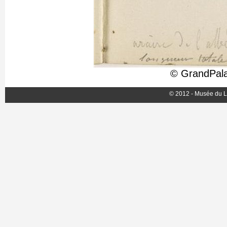
© GrandPala
© 2012 - Musée du L