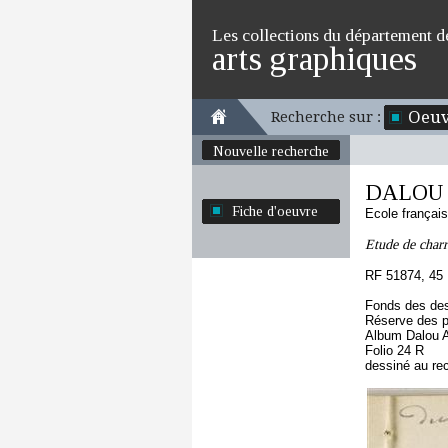
Les collections du département d
arts graphiques
Oeuv
Recherche sur :
Nouvelle recherche
DALOU A
Fiche d'oeuvre
Ecole françai
Etude de charr
RF 51874, 45
Fonds des des
Réserve des p
Album Dalou A
Folio 24 R
dessiné au re