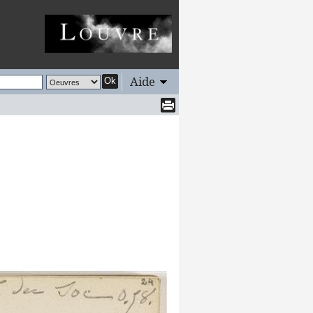
Aide
Ok