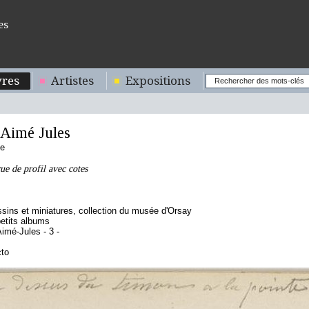
es
res
Artistes
Expositions
imé Jules
se
ue de profil avec cotes
sins et miniatures, collection du musée d'Orsay
etits albums
imé-Jules - 3 -
cto