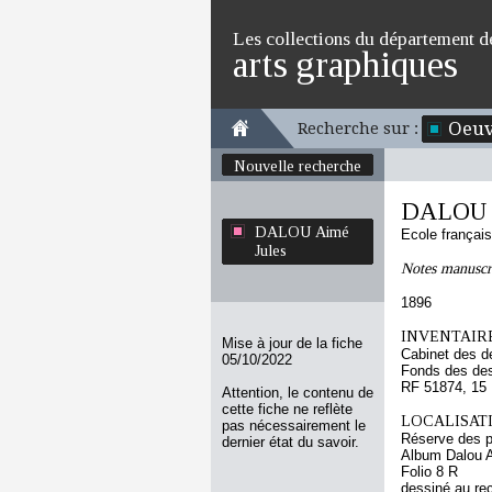
Les collections du département d
arts graphiques
Oeuv
Recherche sur :
Nouvelle recherche
DALOU A
DALOU Aimé
Ecole françai
Jules
Notes manuscr
1896
INVENTAIRE
Mise à jour de la fiche
Cabinet des d
05/10/2022
Fonds des des
RF 51874, 15
Attention, le contenu de
cette fiche ne reflète
LOCALISATI
pas nécessairement le
Réserve des p
dernier état du savoir.
Album Dalou A
Folio 8 R
dessiné au re