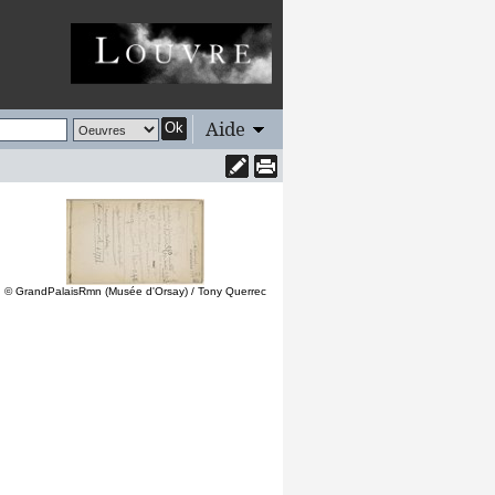
Aide
Ok
© GrandPalaisRmn (Musée d'Orsay) / Tony Querrec