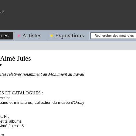
es
res
Artistes
Expositions
imé Jules
se
ites relatives notamment au Monument au travail
S ET CATALOGUES :
essins
sins et miniatures, collection du musée d'Orsay
ON :
etits albums
imé-Jules - 3 -
cto