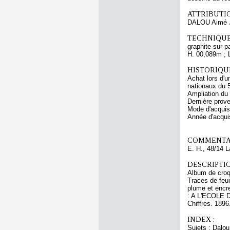
ATTRIBUTI
DALOU Aimé 
TECHNIQUE
graphite sur pa
H. 00,089m ; 
HISTORIQUE
Achat lors d'u
nationaux du 
Ampliation du
Dernière prov
Mode d'acquisi
Année d'acquis
COMMENTAI
E. H., 48/14 
DESCRIPTIO
Album de croqu
Traces de feui
plume et encre
: A L'ECOLE 
Chiffres. 1896
INDEX :
Sujets : Dalo