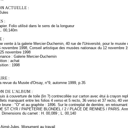
ON ACTUELLE :
Jules
S :
pier. Folio utilisé dans le sens de la longueur
L. 00,140m
 :
ne vente à la galerie Mercier-Duchemin, 40 rue de l'Université, pour le musé
5 novembre 1998, Conseil artistique des musées nationaux du 12 novembre 1
 25 novembre 1998
enance : Galerie Mercier-Duchemin
tion : achat
ition : 1998
RE :
La revue du Musée d'Orsay, n°9, automne 1999, p.35
N DE L'ALBUM :
is à couverture de toile (lin ?) contrecollée sur carton avec étui à crayon repli
llets manquant entre les folios 4 verso et 5 recto, 36 verso et 37 recto, 40 ver
 brune : "O" et au graphite : 1896. Sur le contreplat de derrière, en retournant
DE ST CYR / PAPETERIE BLONDEL / 2 / PLACE DE RENNES / PARIS. Annoté sur
. Dimensions du carnet : H. 00,089 ; L. 00,140
u Aimé-Jules, Monument au travail