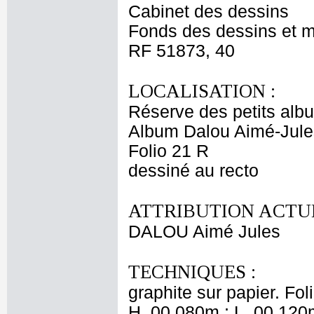
Cabinet des dessins
Fonds des dessins et m
RF 51873, 40
LOCALISATION :
Réserve des petits alb
Album Dalou Aimé-Jules
Folio 21 R
dessiné au recto
ATTRIBUTION ACTUE
DALOU Aimé Jules
TECHNIQUES :
graphite sur papier. Fol
H. 00,080m ; L. 00,120