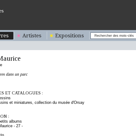
es
res
Artistes
Expositions
aurice
se
res dans un parc
S ET CATALOGUES :
essins
sins et miniatures, collection du musée d'Orsay
ON :
etits albums
aurice - 27 -
cto