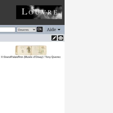
Aide
Ok
© GrandPalaisRmn (Musée d'Orsay) / Tony Querrec