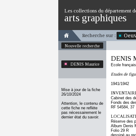
Les collections du département d
arts graphiques
Oeuv
Recherche sur :
Nouvelle recherche
DENIS M
DENIS Maurice
Ecole françai
Etudes de figu
1941/1942
Mise à jour de la fiche
INVENTAIRE
26/10/2024
Cabinet des d
Fonds des des
Attention, le contenu de
RF 54584, 37
cette fiche ne reflète
pas nécessairement le
LOCALISATI
dernier état du savoir.
Réserve des p
Album Denis M
Folio 29 R
dessiné au re