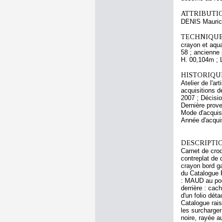
ATTRIBUTI
DENIS Mauri
TECHNIQUE
crayon et aqua
58 ; ancienne 
H. 00,104m ; 
HISTORIQUE
Atelier de l'a
acquisitions d
2007 ; Décisi
Dernière prov
Mode d'acquisi
Année d'acquis
DESCRIPTIO
Carnet de croq
contreplat de 
crayon bord ga
du Catalogue R
: MAUD au poch
derrière : cac
d'un folio dét
Catalogue rais
les surcharger
noire, rayée a