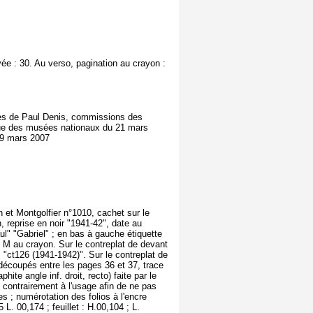
yée : 30. Au verso, pagination au crayon :
uprès de Paul Denis, commissions des
ique des musées nationaux du 21 mars
29 mars 2007
n et Montgolfier n°1010, cachet sur le
n, reprise en noir "1941-42", date au
l" "Gabriel" ; en bas à gauche étiquette
s M au crayon. Sur le contreplat de devant
 "ct126 (1941-1942)". Sur le contreplat de
 découpés entre les pages 36 et 37, trace
ite angle inf. droit, recto) faite par le
 contrairement à l'usage afin de ne pas
s ; numérotation des folios à l'encre
L. 00,174 ; feuillet : H.00,104 ; L.