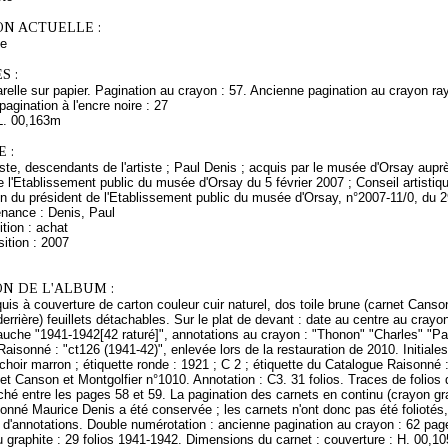
ON ACTUELLE :
ce
S :
relle sur papier. Pagination au crayon : 57. Ancienne pagination au crayon ra
pagination à l'encre noire : 27
L. 00,163m
 :
rtiste, descendants de l'artiste ; Paul Denis ; acquis par le musée d'Orsay a
e l'Etablissement public du musée d'Orsay du 5 février 2007 ; Conseil artist
on du président de l'Etablissement public du musée d'Orsay, n°2007-11/0, du 
enance : Denis, Paul
tion : achat
ition : 2007
N DE L'ALBUM :
uis à couverture de carton couleur cuir naturel, dos toile brune (carnet Canso
derrière) feuillets détachables. Sur le plat de devant : date au centre au crayo
uche "1941-1942[42 raturé]", annotations au crayon : "Thonon" "Charles" "Pau
aisonné : "ct126 (1941-42)", enlevée lors de la restauration de 2010. Initiale
oir marron ; étiquette ronde : 1921 ; C 2 ; étiquette du Catalogue Raisonné :
het Canson et Montgolfier n°1010. Annotation : C3. 31 folios. Traces de folios
aché entre les pages 58 et 59. La pagination des carnets en continu (crayon graph
onné Maurice Denis a été conservée ; les carnets n'ont donc pas été foliotés,
 d'annotations. Double numérotation : ancienne pagination au crayon : 62 page
u graphite : 29 folios 1941-1942. Dimensions du carnet : couverture : H. 00,105 