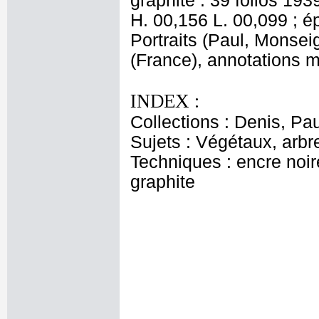
graphite : 39 folios 19
H. 00,156 L. 00,099 ; ép.
Portraits (Paul, Monse
(France), annotations m
INDEX :
Collections : Denis, Pau
Sujets : Végétaux, arbr
Techniques : encre noire
graphite