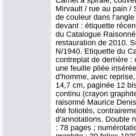
Carnet à spirale, couve
Mirvault / rue au pain 
de couleur dans l'angle s
devant : étiquette récen
du Catalogue Raisonné "
restauration de 2010. Su
N/1940. Etiquette du Ca
contreplat de derrière :
une feuille pliée inséré
d'homme, avec reprise, 
14,7 cm, paginée 12 bi
continu (crayon graphite 
raisonné Maurice Denis 
été foliotés, contrairem
d'annotations. Double 
: 78 pages ; numérotatio