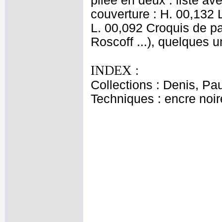
pliée en deux : liste a
couverture : H. 00,132 L.
L. 00,092 Croquis de pa
Roscoff ...), quelques u
INDEX :
Collections : Denis, Pau
Techniques : encre noire