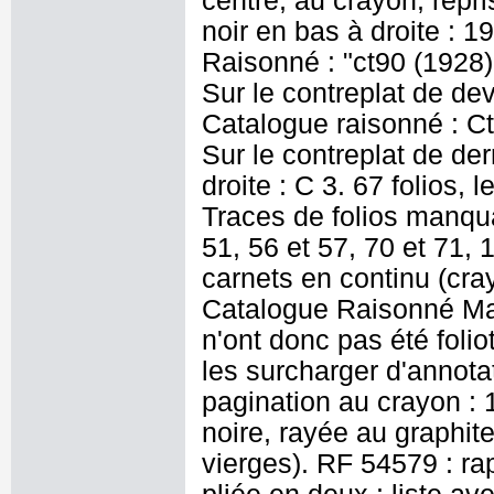
centre, au crayon, repri
noir en bas à droite : 
Raisonné : "ct90 (1928)
Sur le contreplat de dev
Catalogue raisonné : Ct
Sur le contreplat de der
droite : C 3. 67 folios, 
Traces de folios manqua
51, 56 et 57, 70 et 71,
carnets en continu (crayo
Catalogue Raisonné Mau
n'ont donc pas été folio
les surcharger d'annot
pagination au crayon : 
noire, rayée au graphite
vierges). RF 54579 : rap