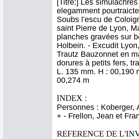
[Titre:] Les simulachres
elegamment pourtraictes
Soubs l'escu de Coloig
saint Pierre de Lyon, 
planches gravées sur b
Holbein. - Excudit Lyon
Trautz Bauzonnet en ma
dorures à petits fers, 
L. 135 mm. H : 00,190 m
00,274 m
INDEX :
Personnes : Koberger, 
+ - Frellon, Jean et Fra
REFERENCE DE L'IN