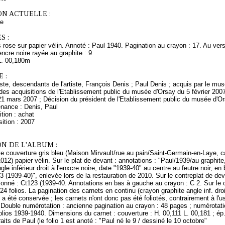
ON ACTUELLE :
ce
S :
s rose sur papier vélin. Annoté : Paul 1940. Pagination au crayon : 17. Au ver
'encre noire rayée au graphite : 9
L. 00,180m
 :
rtiste, descendants de l'artiste, François Denis ; Paul Denis ; acquis par le m
es acquisitions de l'Etablissement public du musée d'Orsay du 5 février 2007
21 mars 2007 ; Décision du président de l'Etablissement public du musée d'O
enance : Denis, Paul
tion : achat
ition : 2007
N DE L'ALBUM :
le couverture gris bleu (Maison Mirvault/rue au pain/Saint-Germain-en-Laye, cac
012) papier vélin. Sur le plat de devant : annotations : "Paul/1939/au graphite, 
gle inférieur droit à l'enxcre noire, date "1939-40" au centre au feutre noir, e
3 (1939-40)", enlevée lors de la restauration de 2010. Sur le contreplat de dev
onné : Ct123 (1939-40. Annotations en bas à gauche au crayon : C 2. Sur le co
. 24 folios. La pagination des carnets en continu (crayon graphite angle inf. dro
a été conservée ; les carnets n'ont donc pas été foliotés, contrairement à l'u
 Double numérotation : ancienne pagination au crayon : 48 pages ; numérotatio
folios 1939-1940. Dimensions du carnet : couverture : H. 00,111 L. 00,181 ; ép. 
aits de Paul (le folio 1 est anoté : "Paul né le 9 / dessiné le 10 octobre"