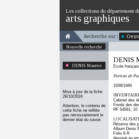
Les collections du département d
arts graphiques
Oeuv
Recherche sur :
Nouvelle recherche
DENIS M
DENIS Maurice
Ecole françai
Portrait de Pa
1939/1940
Mise à jour de la fiche
INVENTAIRE
26/10/2024
Cabinet des d
Fonds des des
Attention, le contenu de
RF 54581, 10
cette fiche ne reflète
pas nécessairement le
LOCALISATI
dernier état du savoir.
Réserve des p
Album Denis M
Folio 9 R
dessiné au re