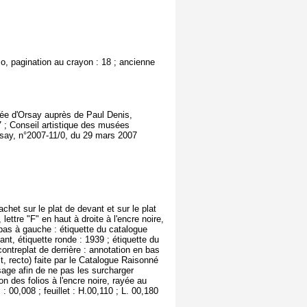
so, pagination au crayon : 18 ; ancienne
usée d'Orsay auprès de Paul Denis,
 ; Conseil artistique des musées
rsay, n°2007-11/0, du 29 mars 2007
het sur le plat de devant et sur le plat
lettre "F" en haut à droite à l'encre noire,
n bas à gauche : étiquette du catalogue
ant, étiquette ronde : 1939 ; étiquette du
ntreplat de derrière : annotation en bas
it, recto) faite par le Catalogue Raisonné
sage afin de ne pas les surcharger
n des folios à l'encre noire, rayée au
: 00,008 ; feuillet : H.00,110 ; L. 00,180