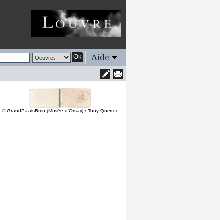
Aide
Ok
© GrandPalaisRmn (Musée d'Orsay) / Tony Querrec