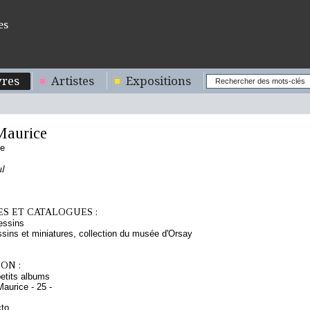
es
res
Artistes
Expositions
aurice
se
ul
S ET CATALOGUES :
essins
sins et miniatures, collection du musée d'Orsay
ON :
etits albums
aurice - 25 -
cto