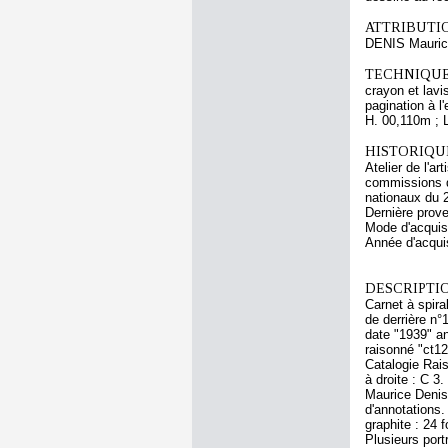
ATTRIBUTI
DENIS Mauri
TECHNIQUE
crayon et lavi
pagination à l
H. 00,110m ; 
HISTORIQUE
Atelier de l'a
commissions d
nationaux du 
Dernière prov
Mode d'acquisi
Année d'acquis
DESCRIPTIO
Carnet à spira
de derrière n°1
date "1939" an
raisonné "ct12
Catalogie Rais
à droite : C 3
Maurice Denis 
d'annotations.
graphite : 24 
Plusieurs portr