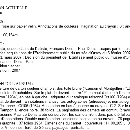
ON ACTUELLE :
ce
S :
s rose sur papier vélin. Annotations de couleurs. Pagination au crayon : 8 ; an
L. 00,164m
 :
rtiste, descendants de l'artiste, François Denis ; Paul Denis ; acquis par le m
es acquisitions de l'Etablissement public du musée d'Orsay du 5 février 2007
21 mars 2007 ; Décision du président de l'Etablissement public du musée d'O
enance : Denis, Paul
tion : achat
ition : 2007
N DE L'ALBUM :
rture de carton couleur chamois, dos toile brune ("Canson et Montgolfier n°101
euillets détachables. Sur le plat de devant : lettre "F" en haut à droite à l'encr
yon "1934", en bas à gauche : étiquette du catalogue raisonné "ct106 (1934) e
lat de devant : annotations manuscrites autographes (adresses) et non autogr
aisonné : Ct106 (1934). Annotation en bas à gauche au crayon : C 2. Sur le c
 Tampon à l'encre noire. 38 folios. La pagination des carnets en continu (crayon 
aisonné Maurice Denis a été conservée ; les carnets n'ont donc pas été foliot
 d'annotations. Double numérotation : ancienne pagination au crayon : 76 page
u graphite : 37 folios 1934. Dimensions du carnet : couverture : H. 00,105 L. 00,
, Vincennes, forêt de Sénart, paysages, portraits ...