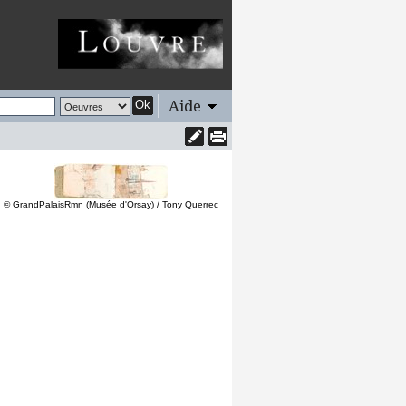
Aide
Ok
© GrandPalaisRmn (Musée d'Orsay) / Tony Querrec