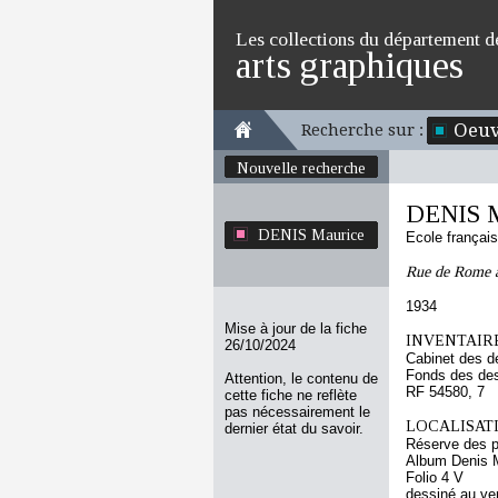
Les collections du département d
arts graphiques
Oeuv
Recherche sur :
Nouvelle recherche
DENIS M
DENIS Maurice
Ecole françai
Rue de Rome a
1934
Mise à jour de la fiche
INVENTAIRE
26/10/2024
Cabinet des d
Fonds des des
Attention, le contenu de
RF 54580, 7
cette fiche ne reflète
pas nécessairement le
LOCALISATI
dernier état du savoir.
Réserve des p
Album Denis M
Folio 4 V
dessiné au ve