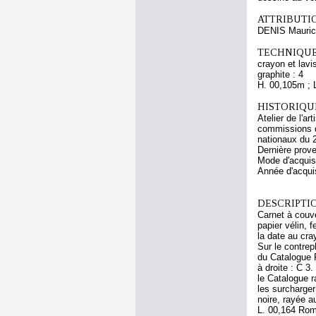
ATTRIBUTI
DENIS Mauri
TECHNIQUE
crayon et lavi
graphite : 4
H. 00,105m ; 
HISTORIQUE
Atelier de l'a
commissions d
nationaux du 
Dernière prov
Mode d'acquisi
Année d'acquis
DESCRIPTIO
Carnet à couve
papier vélin, f
la date au cra
Sur le contrep
du Catalogue R
à droite : C 3.
le Catalogue r
les surcharger
noire, rayée a
L. 00,164 Rome