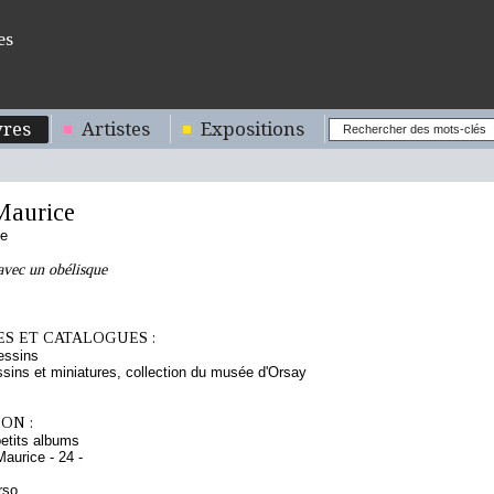
es
res
Artistes
Expositions
aurice
se
vec un obélisque
S ET CATALOGUES :
essins
sins et miniatures, collection du musée d'Orsay
ON :
etits albums
aurice - 24 -
rso