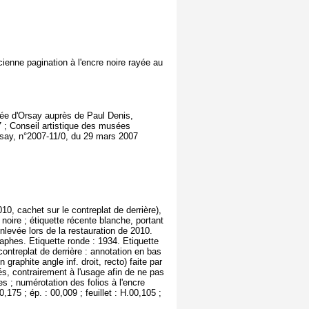
cienne pagination à l'encre noire rayée au
usée d'Orsay auprès de Paul Denis,
 ; Conseil artistique des musées
rsay, n°2007-11/0, du 29 mars 2007
0, cachet sur le contreplat de derrière),
e noire ; étiquette récente blanche, portant
nlevée lors de la restauration de 2010.
aphes. Etiquette ronde : 1934. Etiquette
ontreplat de derrière : annotation en bas
graphite angle inf. droit, recto) faite par
és, contrairement à l'usage afin de ne pas
s ; numérotation des folios à l'encre
175 ; ép. : 00,009 ; feuillet : H.00,105 ;