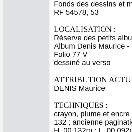
Fonds des dessins et m
RF 54578, 53
LOCALISATION :
Réserve des petits alb
Album Denis Maurice - 
Folio 77 V
dessiné au verso
ATTRIBUTION ACTUE
DENIS Maurice
TECHNIQUES :
crayon, plume et encre 
132 ; ancienne paginati
H. 00,132m ; L. 00,092