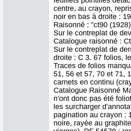
feuillets pointillés déta
centre, au crayon, repri
noir en bas à droite : 
Raisonné : "ct90 (1928)
Sur le contreplat de dev
Catalogue raisonné : Ct
Sur le contreplat de der
droite : C 3. 67 folios, 
Traces de folios manqua
51, 56 et 57, 70 et 71,
carnets en continu (crayo
Catalogue Raisonné Mau
n'ont donc pas été folio
les surcharger d'annot
pagination au crayon : 
noire, rayée au graphite