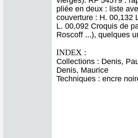
vierges). RF 54579 : rap
pliée en deux : liste a
couverture : H. 00,132 L.
L. 00,092 Croquis de pa
Roscoff ...), quelques u
INDEX :
Collections : Denis, Pau
Denis, Maurice
Techniques : encre noire