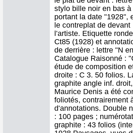
le plat de devant : lettr
stylo bille noir en bas 
portant la date "1928", 
le contreplat de devant
l'artiste. Etiquette ron
Ct85 (1928) et annotatio
de derrière : lettre "N 
Catalogue Raisonné : "C
étude de composition e
droite : C 3. 50 folios.
graphite angle inf. droit
Maurice Denis a été con
foliotés, contrairement 
d'annotations. Double 
: 100 pages ; numérotati
graphite : 43 folios (int