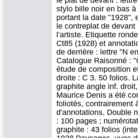
le plat de devant : lettr
stylo bille noir en bas 
portant la date "1928", 
le contreplat de devant
l'artiste. Etiquette ron
Ct85 (1928) et annotatio
de derrière : lettre "N 
Catalogue Raisonné : "C
étude de composition e
droite : C 3. 50 folios.
graphite angle inf. droit
Maurice Denis a été con
foliotés, contrairement 
d'annotations. Double 
: 100 pages ; numérotati
graphite : 43 folios (int