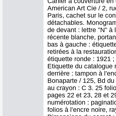
Cahier à couverture en c
American Art Cie / 2, r
Paris, cachet sur le cont
détachables. Monogramme
de devant : lettre "N" à 
récente blanche, portan
bas à gauche : étiquett
retirées à la restaurati
étiquette ronde : 1921 ;
Etiquette du catalogue r
derrière : tampon à l'en
Bonaparte / 125, Bd du
au crayon : C 3. 25 foli
pages 22 et 23, 28 et 29
numérotation : paginati
folios à l'encre noire, r