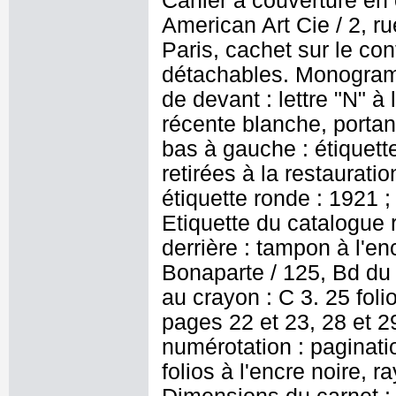
Cahier à couverture en c
American Art Cie / 2, r
Paris, cachet sur le cont
détachables. Monogramme
de devant : lettre "N" à 
récente blanche, portan
bas à gauche : étiquett
retirées à la restaurati
étiquette ronde : 1921 ;
Etiquette du catalogue r
derrière : tampon à l'en
Bonaparte / 125, Bd du
au crayon : C 3. 25 foli
pages 22 et 23, 28 et 29
numérotation : paginati
folios à l'encre noire, r