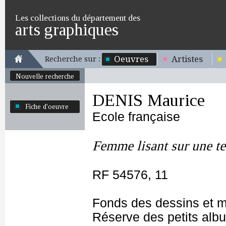
Les collections du département des
arts graphiques
Oeuvres
Artistes
Recherche sur :
Nouvelle recherche
DENIS Maurice
Fiche d'oeuvre
Ecole française
Femme lisant sur une t
RF 54576, 11
Fonds des dessins et m
Réserve des petits alb