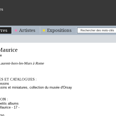
es
res
Artistes
Expositions
aurice
se
Laurent-hors-les-Murs à Rome
S ET CATALOGUES :
essins
sins et miniatures, collection du musée d'Orsay
ON :
etits albums
aurice - 17 -
rso