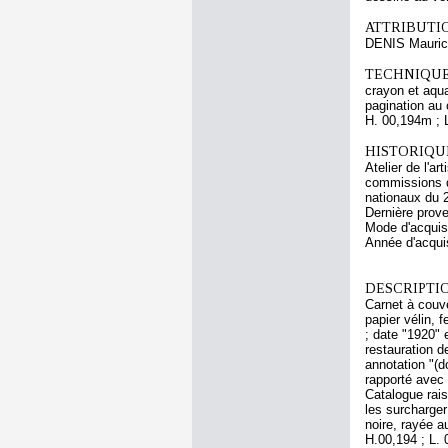
ATTRIBUTI
DENIS Mauri
TECHNIQUE
crayon et aqua
pagination au 
H. 00,194m ; 
HISTORIQUE
Atelier de l'a
commissions d
nationaux du 
Dernière prov
Mode d'acquisi
Année d'acquis
DESCRIPTIO
Carnet à couve
papier vélin, f
; date "1920" 
restauration de
annotation "(do
rapporté avec 
Catalogue rais
les surcharger
noire, rayée a
H.00,194 ; L.