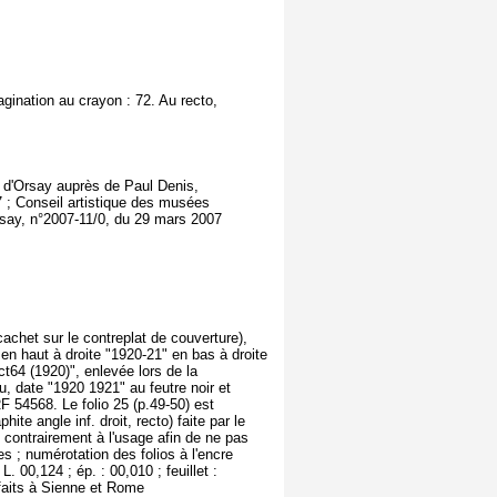
gination au crayon : 72. Au recto,
ée d'Orsay auprès de Paul Denis,
 ; Conseil artistique des musées
rsay, n°2007-11/0, du 29 mars 2007
cachet sur le contreplat de couverture),
re en haut à droite "1920-21" en bas à droite
ct64 (1920)", enlevée lors de la
eu, date "1920 1921" au feutre noir et
 RF 54568. Le folio 25 (p.49-50) est
te angle inf. droit, recto) faite par le
 contrairement à l'usage afin de ne pas
s ; numérotation des folios à l'encre
. 00,124 ; ép. : 00,010 ; feuillet :
faits à Sienne et Rome