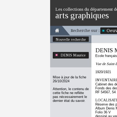
Les collections du département d
arts graphiques
Oeuv
Recherche sur :
Nouvelle recherche
DENIS M
DENIS Maurice
Ecole françai
Vue de Saint-
1920/1921
Mise à jour de la fiche
INVENTAIRE
26/10/2024
Cabinet des d
Fonds des des
Attention, le contenu de
RF 54567, 54
cette fiche ne reflète
pas nécessairement le
LOCALISATI
dernier état du savoir.
Réserve des p
Album Denis M
Folio 36 V
dessiné au ve