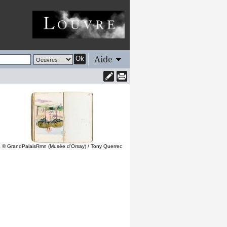
Aide
Ok
© GrandPalaisRmn (Musée d'Orsay) / Tony Querrec