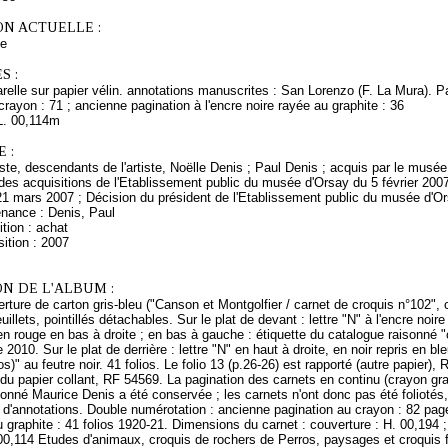
ON ACTUELLE :
ce
S :
relle sur papier vélin. annotations manuscrites : San Lorenzo (F. La Mura). Pa
crayon : 71 ; ancienne pagination à l'encre noire rayée au graphite : 36
L. 00,114m
 :
rtiste, descendants de l'artiste, Noëlle Denis ; Paul Denis ; acquis par le mus
es acquisitions de l'Etablissement public du musée d'Orsay du 5 février 2007
21 mars 2007 ; Décision du président de l'Etablissement public du musée d'O
enance : Denis, Paul
tion : achat
ition : 2007
N DE L'ALBUM :
rture de carton gris-bleu ("Canson et Montgolfier / carnet de croquis n°102", 
euillets, pointillés détachables. Sur le plat de devant : lettre "N" à l'encre noi
en rouge en bas à droite ; en bas à gauche : étiquette du catalogue raisonné "
 2010. Sur le plat de derrière : lettre "N" en haut à droite, en noir repris en bl
s)" au feutre noir. 41 folios. Le folio 13 (p.26-26) est rapporté (autre papier),
du papier collant, RF 54569. La pagination des carnets en continu (crayon graphi
onné Maurice Denis a été conservée ; les carnets n'ont donc pas été foliotés,
 d'annotations. Double numérotation : ancienne pagination au crayon : 82 page
u graphite : 41 folios 1920-21. Dimensions du carnet : couverture : H. 00,194 ; L
 00,114 Etudes d'animaux, croquis de rochers de Perros, paysages et croquis 