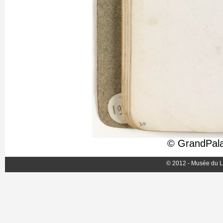
© GrandPala
© 2012 - Musée du L