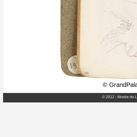
© GrandPala
© 2012 - Musée du L