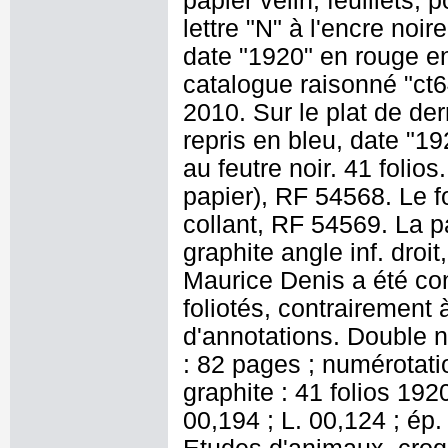
papier vélin, feuillets, 
lettre "N" à l'encre noir
date "1920" en rouge en
catalogue raisonné "ct6
2010. Sur le plat de derr
repris en bleu, date "19
au feutre noir. 41 folios
papier), RF 54568. Le f
collant, RF 54569. La p
graphite angle inf. droit
Maurice Denis a été con
foliotés, contrairement 
d'annotations. Double 
: 82 pages ; numérotatio
graphite : 41 folios 19
00,194 ; L. 00,124 ; ép. 