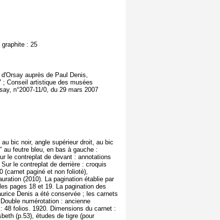
 graphite : 25
ée d'Orsay auprès de Paul Denis,
 ; Conseil artistique des musées
rsay, n°2007-11/0, du 29 mars 2007
 au bic noir, angle supérieur droit, au bic
" au feutre bleu, en bas à gauche :
ur le contreplat de devant : annotations
Sur le contreplat de derrière : croquis
 (carnet paginé et non folioté),
uration (2010). La pagination établie par
e les pages 18 et 19. La pagination des
Maurice Denis a été conservée ; les carnets
. Double numérotation : ancienne
 : 48 folios. 1920. Dimensions du carnet :
isbeth (p.53), études de tigre (pour