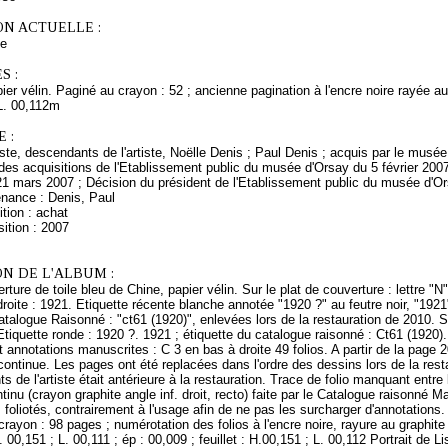
ON ACTUELLE :
ce
S :
ier vélin. Paginé au crayon : 52 ; ancienne pagination à l'encre noire rayée au
L. 00,112m
 :
rtiste, descendants de l'artiste, Noëlle Denis ; Paul Denis ; acquis par le mus
es acquisitions de l'Etablissement public du musée d'Orsay du 5 février 2007
21 mars 2007 ; Décision du président de l'Etablissement public du musée d'O
enance : Denis, Paul
tion : achat
ition : 2007
N DE L'ALBUM :
ture de toile bleu de Chine, papier vélin. Sur le plat de couverture : lettre "N"
droite : 1921. Etiquette récente blanche annotée "1920 ?" au feutre noir, "1921
atalogue Raisonné : "ct61 (1920)", enlevées lors de la restauration de 2010. S
tiquette ronde : 1920 ?. 1921 ; étiquette du catalogue raisonné : Ct61 (1920). 
 annotations manuscrites : C 3 en bas à droite 49 folios. A partir de la page 20
continue. Les pages ont été replacées dans l'ordre des dessins lors de la resta
s de l'artiste était antérieure à la restauration. Trace de folio manquant entr
tinu (crayon graphite angle inf. droit, recto) faite par le Catalogue raisonné 
 foliotés, contrairement à l'usage afin de ne pas les surcharger d'annotations
crayon : 98 pages ; numérotation des folios à l'encre noire, rayure au graphite
 00,151 ; L. 00,111 ; ép : 00,009 ; feuillet : H.00,151 ; L. 00,112 Portrait de L