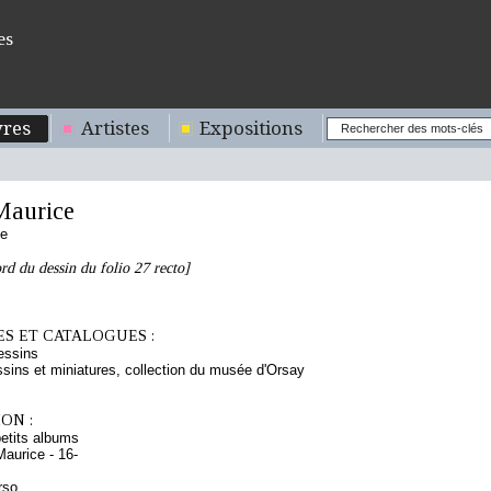
es
res
Artistes
Expositions
aurice
se
d du dessin du folio 27 recto]
S ET CATALOGUES :
essins
sins et miniatures, collection du musée d'Orsay
ON :
etits albums
aurice - 16-
rso