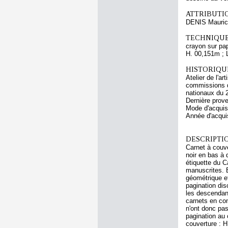
ATTRIBUTI
DENIS Mauri
TECHNIQUE
crayon sur pap
H. 00,151m ; 
HISTORIQUE
Atelier de l'a
commissions d
nationaux du 
Dernière prov
Mode d'acquisi
Année d'acquis
DESCRIPTIO
Carnet à couver
noir en bas à 
étiquette du C
manuscrites. E
géométrique et
pagination dis
les descendant
carnets en con
n'ont donc pas
pagination au 
couverture : H.