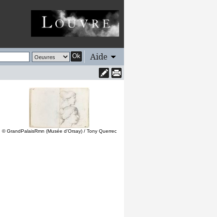
Aide
Ok
© GrandPalaisRmn (Musée d'Orsay) / Tony Querrec