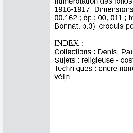
numérotation des folios 
1916-1917. Dimensions d
00,162 ; ép : 00, 011 ; f
Bonnat, p.3), croquis 
INDEX :
Collections : Denis, Pa
Sujets : religieuse - c
Techniques : encre noire
vélin