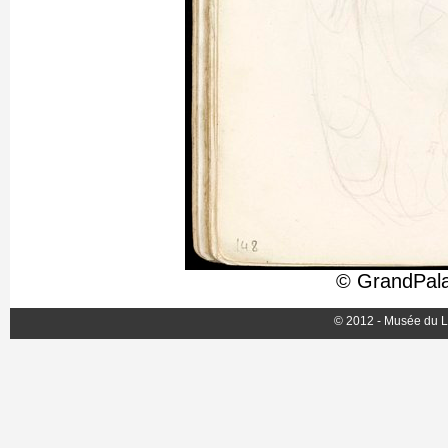
© GrandPala
© 2012 - Musée du L