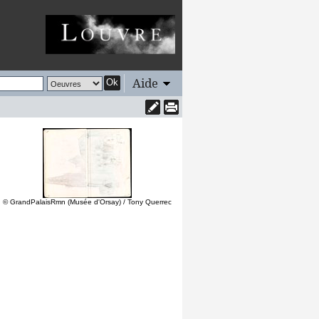
Aide
Ok
© GrandPalaisRmn (Musée d'Orsay) / Tony Querrec