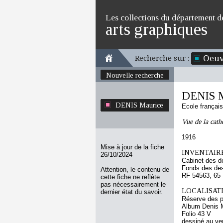
Les collections du département d
arts graphiques
Oeuv
Recherche sur :
Nouvelle recherche
DENIS M
DENIS Maurice
Ecole françai
Vue de la cath
1916
Mise à jour de la fiche
INVENTAIRE
26/10/2024
Cabinet des d
Fonds des des
Attention, le contenu de
RF 54563, 65
cette fiche ne reflète
pas nécessairement le
LOCALISATI
dernier état du savoir.
Réserve des p
Album Denis M
Folio 43 V
dessiné au ve