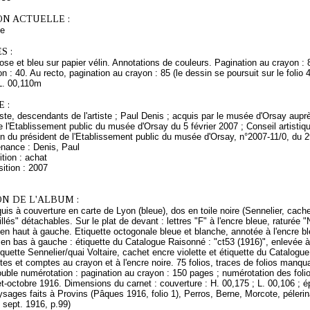
ON ACTUELLE :
ce
S :
rose et bleu sur papier vélin. Annotations de couleurs. Pagination au crayon : 
n : 40. Au recto, pagination au crayon : 85 (le dessin se poursuit sur le folio 
L. 00,110m
 :
rtiste, descendants de l'artiste ; Paul Denis ; acquis par le musée d'Orsay a
e l'Etablissement public du musée d'Orsay du 5 février 2007 ; Conseil artist
on du président de l'Etablissement public du musée d'Orsay, n°2007-11/0, du 
enance : Denis, Paul
tion : achat
ition : 2007
N DE L'ALBUM :
uis à couverture en carte de Lyon (bleue), dos en toile noire (Sennelier, cachet 
tillés" détachables. Sur le plat de devant : lettres "F" à l'encre bleue, raturée 
en haut à gauche. Etiquette octogonale bleue et blanche, annotée à l'encre bl
; en bas à gauche : étiquette du Catalogue Raisonné : "ct53 (1916)", enlevée à 
iquette Sennelier/quai Voltaire, cachet encre violette et étiquette du Catalogu
otes et comptes au crayon et à l'encre noire. 75 folios, traces de folios manqu
uble numérotation : pagination au crayon : 150 pages ; numérotation des folios
let-octobre 1916. Dimensions du carnet : couverture : H. 00,175 ; L. 00,106 ; ép.
sages faits à Provins (Pâques 1916, folio 1), Perros, Berne, Morcote, pélerina
 sept. 1916, p.99)