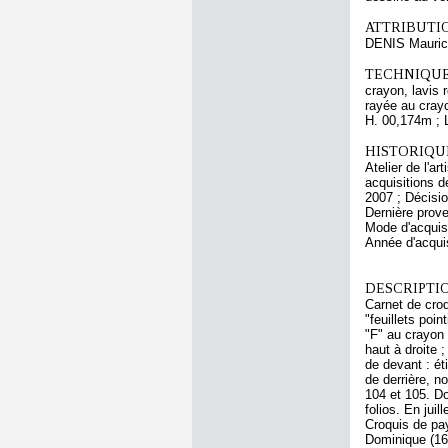
ATTRIBUTI
DENIS Mauri
TECHNIQUE
crayon, lavis 
rayée au crayo
H. 00,174m ; 
HISTORIQUE
Atelier de l'a
acquisitions d
2007 ; Décisi
Dernière prov
Mode d'acquisi
Année d'acquis
DESCRIPTIO
Carnet de croq
"feuillets poin
"F" au crayon 
haut à droite 
de devant : ét
de derrière, n
104 et 105. Do
folios. En juil
Croquis de pay
Dominique (16