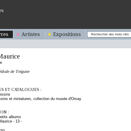
es
res
Artistes
Expositions
aurice
se
édrale de Tréguier
S ET CATALOGUES :
essins
sins et miniatures, collection du musée d'Orsay
ON :
etits albums
aurice - 13 -
rso