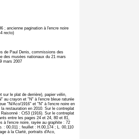
86 ; ancienne pagination à l'encre noire
44 recto)
uprès de Paul Denis, commissions des
ique des musées nationaux du 21 mars
29 mars 2007
sur le plat de derrière), papier vélin,
"N" au crayon et "N" à l'encre bleue raturée
eue "N/Aco/1916" et "N" à l'encre noire en
la restauration en 2010. Sur le contreplat
e Raisonné : Ct53 (1916). Sur le contreplat
ants entre les pages 24 et 24, 80 et 81,
 à l'encre noire, rayée au graphite : 72
 : 00,011 ; feuillet : H.00,174 ; L. 00,110
ge à la Clarté, portraits d'Aco,