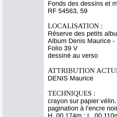
Fonds des dessins et m
RF 54563, 59
LOCALISATION :
Réserve des petits alb
Album Denis Maurice - 
Folio 39 V
dessiné au verso
ATTRIBUTION ACTUE
DENIS Maurice
TECHNIQUES :
crayon sur papier vélin
pagination à l'encre no
H. 00,174m ; L. 00,110