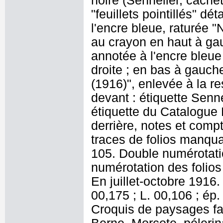
noire (Sennelier, cachet 
"feuillets pointillés" dé
l'encre bleue, raturée "
au crayon en haut à gau
annotée à l'encre bleue
droite ; en bas à gauch
(1916)", enlevée à la re
devant : étiquette Senne
étiquette du Catalogue 
derrière, notes et compt
traces de folios manqua
105. Double numérotatio
numérotation des folios 
En juillet-octobre 1916
00,175 ; L. 00,106 ; ép. 
Croquis de paysages fai