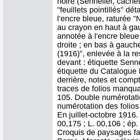
noire (Sennelier, cachet 
"feuillets pointillés" dé
l'encre bleue, raturée "
au crayon en haut à gau
annotée à l'encre bleue
droite ; en bas à gauch
(1916)", enlevée à la re
devant : étiquette Senne
étiquette du Catalogue 
derrière, notes et compt
traces de folios manqua
105. Double numérotatio
numérotation des folios 
En juillet-octobre 1916
00,175 ; L. 00,106 ; ép. 
Croquis de paysages fai