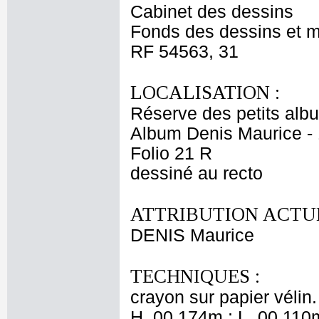
Cabinet des dessins
Fonds des dessins et m
RF 54563, 31
LOCALISATION :
Réserve des petits alb
Album Denis Maurice - 
Folio 21 R
dessiné au recto
ATTRIBUTION ACTUE
DENIS Maurice
TECHNIQUES :
crayon sur papier vélin
H. 00,174m ; L. 00,110