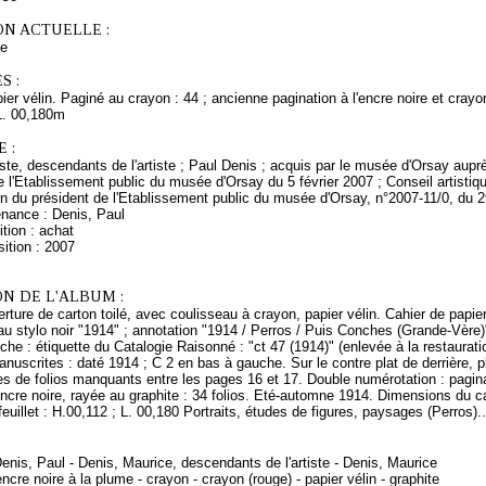
ON ACTUELLE :
ce
S :
ier vélin. Paginé au crayon : 44 ; ancienne pagination à l'encre noire et crayo
L. 00,180m
 :
rtiste, descendants de l'artiste ; Paul Denis ; acquis par le musée d'Orsay a
e l'Etablissement public du musée d'Orsay du 5 février 2007 ; Conseil artist
on du président de l'Etablissement public du musée d'Orsay, n°2007-11/0, du 
enance : Denis, Paul
tion : achat
ition : 2007
N DE L'ALBUM :
rture de carton toilé, avec coulisseau à crayon, papier vélin. Cahier de papier 
au stylo noir "1914" ; annotation "1914 / Perros / Puis Conches (Grande-Vère)"
che : étiquette du Catalogie Raisonné : "ct 47 (1914)" (enlevée à la restaurati
nuscrites : daté 1914 ; C 2 en bas à gauche. Sur le contre plat de derrière, p
ces de folios manquants entre les pages 16 et 17. Double numérotation : pagin
'encre noire, rayée au graphite : 34 folios. Eté-automne 1914. Dimensions du ca
feuillet : H.00,112 ; L. 00,180 Portraits, études de figures, paysages (Perros)..
Denis, Paul - Denis, Maurice, descendants de l'artiste - Denis, Maurice
ncre noire à la plume - crayon - crayon (rouge) - papier vélin - graphite