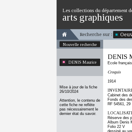
Les collections du département d
arts graphiques
Oeuv
Recherche sur :
Nouvelle recherche
DENIS M
DENIS Maurice
Ecole françai
Croquis
1914
Mise à jour de la fiche
INVENTAIRE
26/10/2024
Cabinet des d
Fonds des des
Attention, le contenu de
RF 54561, 29
cette fiche ne reflète
pas nécessairement le
LOCALISATI
dernier état du savoir.
Réserve des p
Album Denis M
Folio 22 V
dessiné au ve