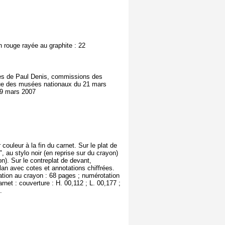
n rouge rayée au graphite : 22
uprès de Paul Denis, commissions des
ique des musées nationaux du 21 mars
29 mars 2007
couleur à la fin du carnet. Sur le plat de
, au stylo noir (en reprise sur du crayon)
on). Sur le contreplat de devant,
lan avec cotes et annotations chiffrées.
ation au crayon : 68 pages ; numérotation
rnet : couverture : H. 00,112 ; L. 00,177 ;
.