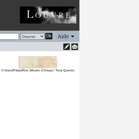
Aide
Ok
© GrandPalaisRmn (Musée d'Orsay) / Tony Querrec