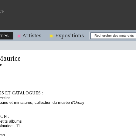
es
res
Artistes
Expositions
aurice
se
S ET CATALOGUES :
essins
sins et miniatures, collection du musée d'Orsay
ON :
etits albums
aurice - 11 -
rso