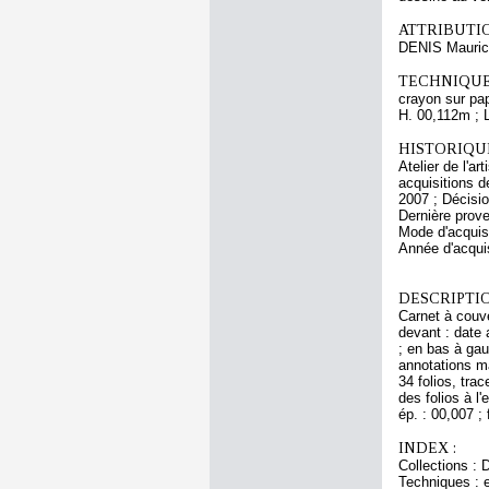
ATTRIBUTI
DENIS Mauri
TECHNIQUE
crayon sur pap
H. 00,112m ; 
HISTORIQUE
Atelier de l'a
acquisitions d
2007 ; Décisi
Dernière prov
Mode d'acquisi
Année d'acquis
DESCRIPTIO
Carnet à couve
devant : date 
; en bas à gau
annotations ma
34 folios, tra
des folios à l
ép. : 00,007 ; 
INDEX :
Collections : 
Techniques : e