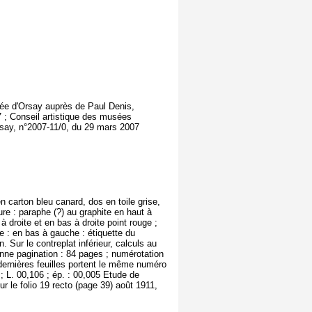
usée d'Orsay auprès de Paul Denis,
 ; Conseil artistique des musées
rsay, n°2007-11/0, du 29 mars 2007
 carton bleu canard, dos en toile grise,
ture : paraphe (?) au graphite en haut à
 à droite et en bas à droite point rouge ;
re : en bas à gauche : étiquette du
. Sur le contreplat inférieur, calculs au
ienne pagination : 84 pages ; numérotation
2 dernières feuilles portent le même numéro
 ; L. 00,106 ; ép. : 00,005 Etude de
ur le folio 19 recto (page 39) août 1911,