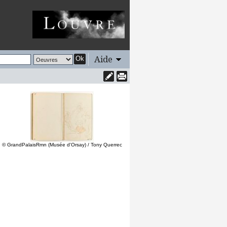
Aide
Ok
© GrandPalaisRmn (Musée d'Orsay) / Tony Querrec