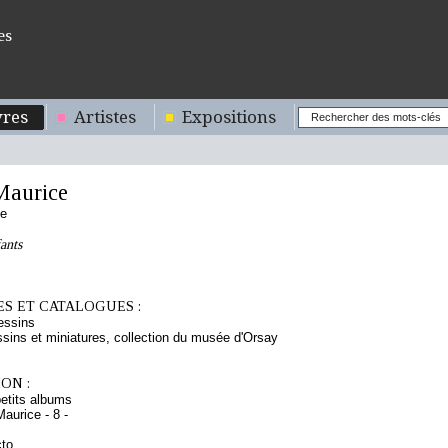
es
res
Artistes
Expositions
aurice
se
ants
S ET CATALOGUES :
essins
sins et miniatures, collection du musée d'Orsay
ON :
etits albums
aurice - 8 -
cto