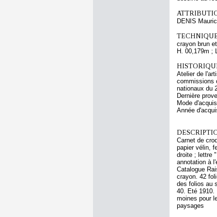
ATTRIBUTI
DENIS Mauri
TECHNIQUE
crayon brun et
H. 00,179m ; 
HISTORIQUE
Atelier de l'a
commissions d
nationaux du 
Dernière prov
Mode d'acquisi
Année d'acquis
DESCRIPTIO
Carnet de croq
papier vélin, 
droite ; lettre
annotation à l
Catalogue Rais
crayon. 42 fol
des folios au 
40. Eté 1910. 
moines pour le
paysages