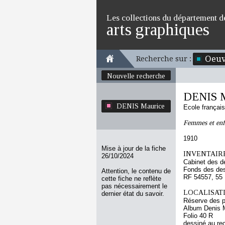
Les collections du département d
arts graphiques
Oeuv
Recherche sur :
Nouvelle recherche
DENIS M
DENIS Maurice
Ecole françai
Femmes et enf
1910
Mise à jour de la fiche
INVENTAIRE
26/10/2024
Cabinet des d
Fonds des des
Attention, le contenu de
RF 54557, 55
cette fiche ne reflète
pas nécessairement le
LOCALISATI
dernier état du savoir.
Réserve des p
Album Denis M
Folio 40 R
dessiné au re