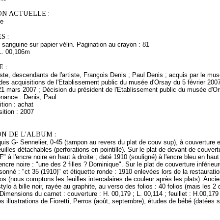
ON ACTUELLE :
ce
S :
 sanguine sur papier vélin. Pagination au crayon : 81
L. 00,106m
 :
rtiste, descendants de l'artiste, François Denis ; Paul Denis ; acquis par le m
es acquisitions de l'Etablissement public du musée d'Orsay du 5 février 2007
21 mars 2007 ; Décision du président de l'Etablissement public du musée d'O
enance : Denis, Paul
tion : achat
ition : 2007
N DE L'ALBUM :
uis G- Sennelier, 0-45 (tampon au revers du plat de couv sup), à couverture en
feuilles détachables (perforations en pointillé). Sur le plat de devant de couver
 "F" à l'encre noire en haut à droite ; daté 1910 (souligné) à l'encre bleu en haut
'encre noire : "une des 2 filles ? Dominique". Sur le plat de couverture inférieu
onné : "ct 35 (1910)" et étiquette ronde : 1910 enlevées lors de la restauration
ios (nous comptons les feuilles intercalaires de couleur après les plats). Anc
stylo à bille noir, rayée au graphite, au verso des folios : 40 folios (mais les 
Dimensions du carnet : couverture : H. 00,179 ; L. 00,114 ; feuillet : H.00,179
s illustrations de Fioretti, Perros (août, septembre), études de bébé (datées s