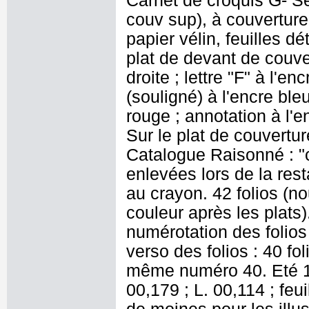
Carnet de croquis G- Se
couv sup), à couverture 
papier vélin, feuilles dé
plat de devant de couve
droite ; lettre "F" à l'e
(souligné) à l'encre ble
rouge ; annotation à l'e
Sur le plat de couvertur
Catalogue Raisonné : "c
enlevées lors de la resta
au crayon. 42 folios (no
couleur après les plats
numérotation des folios 
verso des folios : 40 fol
même numéro 40. Eté 19
00,179 ; L. 00,114 ; feui