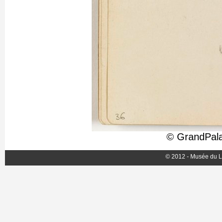
© GrandPala
© 2012 - Musée du L