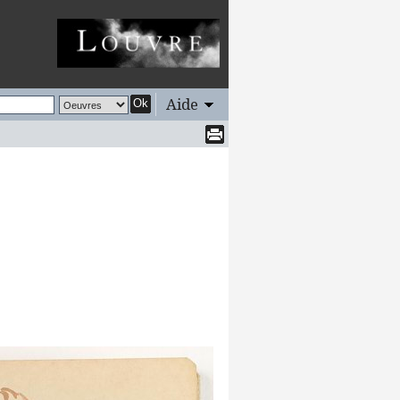
Aide
Ok