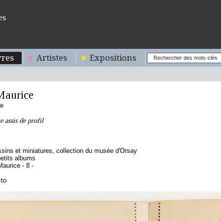
es
res
Artistes
Expositions
aurice
se
 assis de profil
sins et miniatures, collection du musée d'Orsay
etits albums
aurice - 8 -
cto