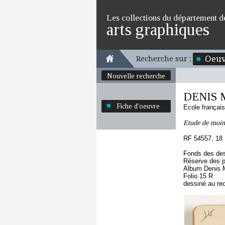
Les collections du département d
arts graphiques
Oeuv
Recherche sur :
Nouvelle recherche
DENIS M
Fiche d'oeuvre
Ecole françai
Etude de moine
RF 54557, 18
Fonds des des
Réserve des p
Album Denis M
Folio 15 R
dessiné au re