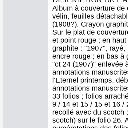
Album à couverture de c
vélin, feuilles détachab
(1908?). Crayon graphite 
Sur le plat de couvertur
et point rouge ; en haut
graphite : "1907", rayé, e
encre rouge ; en bas à 
"ct 24 (1907)" enlevée à
annotations manuscrite
l'Eternel printemps, déb
annotations manuscrites
33 folios ; folios arrach
9 / 14 et 15 / 15 et 16 / 
recollé avec du scotch ;
scotch) sur le folio 26