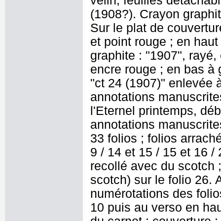
vélin, feuilles détachab
(1908?). Crayon graphite 
Sur le plat de couvertur
et point rouge ; en haut
graphite : "1907", rayé, e
encre rouge ; en bas à 
"ct 24 (1907)" enlevée à
annotations manuscrite
l'Eternel printemps, déb
annotations manuscrites
33 folios ; folios arrach
9 / 14 et 15 / 15 et 16 / 
recollé avec du scotch ;
scotch) sur le folio 26
numérotations des folios
10 puis au verso en hau