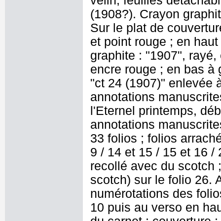
vélin, feuilles détachab
(1908?). Crayon graphite 
Sur le plat de couvertur
et point rouge ; en haut
graphite : "1907", rayé, e
encre rouge ; en bas à 
"ct 24 (1907)" enlevée à
annotations manuscrite
l'Eternel printemps, déb
annotations manuscrites
33 folios ; folios arrach
9 / 14 et 15 / 15 et 16 / 
recollé avec du scotch ;
scotch) sur le folio 26
numérotations des folios
10 puis au verso en hau