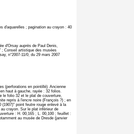
s d'aquarelles ; pagination au crayon : 40
usée d'Orsay auprès de Paul Denis,
 ; Conseil artistique des musées
rsay, n°2007-11/0, du 29 mars 2007
s (perforations en pointillé). Ancienne
 en haut à gauche, rayée : 32 folios.
e le folio 32 et le plat de couverture,
ite repris à l'encre noire (François ?) ; en
0 (1907)" point feutre rouge enlevé à la
au crayon. Sur le plat inférieur de
erture : H. 00,165 ; L. 00,100 ; feuillet :
, notamment au musée de Dresde (janvier