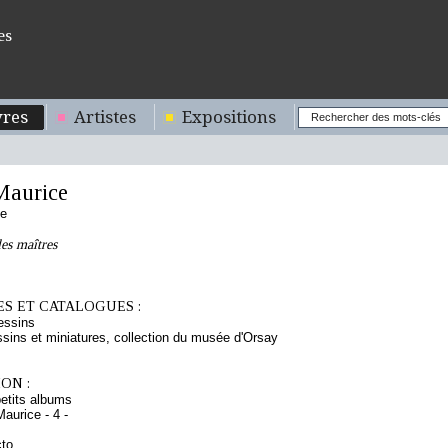
es
res
Artistes
Expositions
aurice
se
les maîtres
S ET CATALOGUES :
essins
sins et miniatures, collection du musée d'Orsay
ON :
etits albums
aurice - 4 -
cto