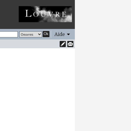
Aide
Ok