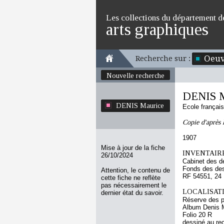
Les collections du département d
arts graphiques
Oeuv
Recherche sur :
Nouvelle recherche
DENIS M
DENIS Maurice
Ecole françai
Copie d'après 
1907
Mise à jour de la fiche
INVENTAIRE
26/10/2024
Cabinet des d
Fonds des des
Attention, le contenu de
RF 54551, 24
cette fiche ne reflète
pas nécessairement le
LOCALISATI
dernier état du savoir.
Réserve des p
Album Denis M
Folio 20 R
dessiné au re