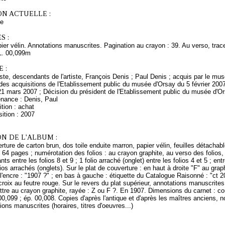
ON ACTUELLE :
ce
S :
ier vélin. Annotations manuscrites. Pagination au crayon : 39. Au verso, trace
L. 00,099m
 :
rtiste, descendants de l'artiste, François Denis ; Paul Denis ; acquis par le m
es acquisitions de l'Etablissement public du musée d'Orsay du 5 février 2007
21 mars 2007 ; Décision du président de l'Etablissement public du musée d'O
enance : Denis, Paul
tion : achat
ition : 2007
N DE L'ALBUM :
ture de carton brun, dos toile enduite marron, papier vélin, feuilles détachable
 64 pages ; numérotation des folios : au crayon graphite, au verso des folios,
s entre les folios 8 et 9 ; 1 folio arraché (onglet) entre les folios 4 et 5 ; entr
lios arrachés (onglets). Sur le plat de couverture : en haut à droite "F" au graph
 l'encre : "1907 ?" ; en bas à gauche : étiquette du Catalogue Raisonné : "ct 2
 croix au feutre rouge. Sur le revers du plat supérieur, annotations manuscrites 
ettre au crayon graphite, rayée : Z ou F ?. En 1907. Dimensions du carnet : couv
00,099 ; ép. 00,008. Copies d'après l'antique et d'après les maîtres anciens
ions manuscrites (horaires, titres d'oeuvres...)