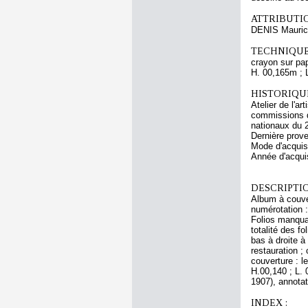
ATTRIBUTI
DENIS Mauri
TECHNIQUE
crayon sur pap
H. 00,165m ; 
HISTORIQUE
Atelier de l'a
commissions d
nationaux du 
Dernière prov
Mode d'acquisi
Année d'acquis
DESCRIPTIO
Album à couver
numérotation :
Folios manquant
totalité des fo
bas à droite à
restauration ;
couverture : l
H.00,140 ; L. 
1907), annotat
INDEX :