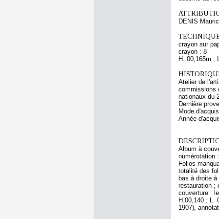
ATTRIBUTI
DENIS Mauri
TECHNIQUE
crayon sur pap
crayon : 8
H. 00,165m ; 
HISTORIQUE
Atelier de l'a
commissions d
nationaux du 
Dernière prov
Mode d'acquisi
Année d'acquis
DESCRIPTIO
Album à couver
numérotation :
Folios manquant
totalité des fo
bas à droite à
restauration ;
couverture : l
H.00,140 ; L. 
1907), annotat