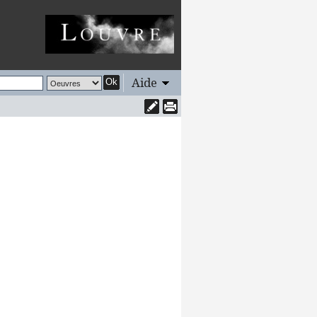
Aide
Ok