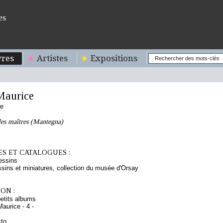
es
res
Artistes
Expositions
aurice
se
les maîtres (Mantegna)
S ET CATALOGUES :
essins
sins et miniatures, collection du musée d'Orsay
ON :
etits albums
aurice - 4 -
cto