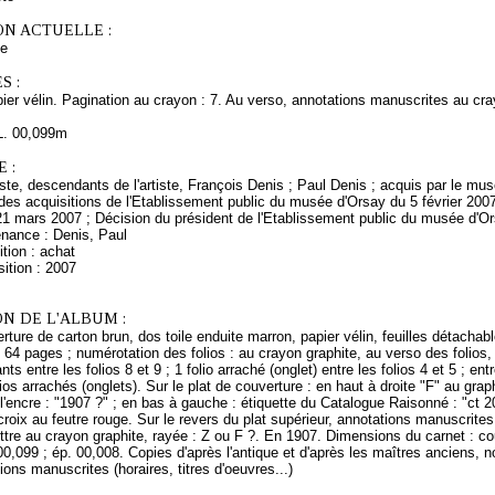
ON ACTUELLE :
ce
S :
ier vélin. Pagination au crayon : 7. Au verso, annotations manuscrites au cra
L. 00,099m
 :
rtiste, descendants de l'artiste, François Denis ; Paul Denis ; acquis par le m
es acquisitions de l'Etablissement public du musée d'Orsay du 5 février 2007
21 mars 2007 ; Décision du président de l'Etablissement public du musée d'O
enance : Denis, Paul
tion : achat
ition : 2007
N DE L'ALBUM :
ture de carton brun, dos toile enduite marron, papier vélin, feuilles détachable
 64 pages ; numérotation des folios : au crayon graphite, au verso des folios,
s entre les folios 8 et 9 ; 1 folio arraché (onglet) entre les folios 4 et 5 ; entr
lios arrachés (onglets). Sur le plat de couverture : en haut à droite "F" au graph
 l'encre : "1907 ?" ; en bas à gauche : étiquette du Catalogue Raisonné : "ct 2
 croix au feutre rouge. Sur le revers du plat supérieur, annotations manuscrites 
ettre au crayon graphite, rayée : Z ou F ?. En 1907. Dimensions du carnet : couv
00,099 ; ép. 00,008. Copies d'après l'antique et d'après les maîtres anciens
ions manuscrites (horaires, titres d'oeuvres...)