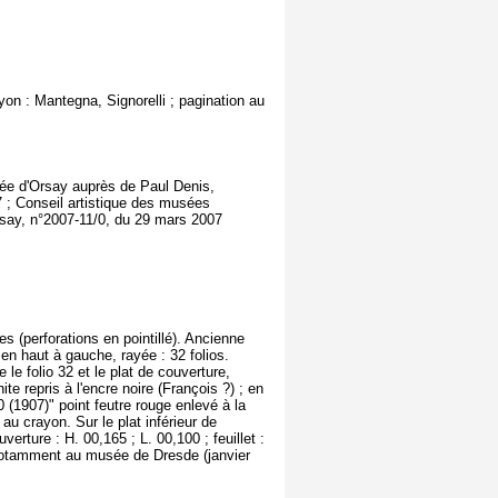
yon : Mantegna, Signorelli ; pagination au
usée d'Orsay auprès de Paul Denis,
 ; Conseil artistique des musées
rsay, n°2007-11/0, du 29 mars 2007
s (perforations en pointillé). Ancienne
 en haut à gauche, rayée : 32 folios.
e le folio 32 et le plat de couverture,
ite repris à l'encre noire (François ?) ; en
0 (1907)" point feutre rouge enlevé à la
au crayon. Sur le plat inférieur de
erture : H. 00,165 ; L. 00,100 ; feuillet :
, notamment au musée de Dresde (janvier