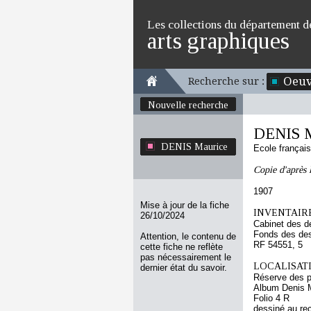
Les collections du département d
arts graphiques
Oeuv
Recherche sur :
Nouvelle recherche
DENIS M
DENIS Maurice
Ecole françai
Copie d'après 
1907
Mise à jour de la fiche
INVENTAIRE
26/10/2024
Cabinet des d
Fonds des des
Attention, le contenu de
RF 54551, 5
cette fiche ne reflète
pas nécessairement le
LOCALISATI
dernier état du savoir.
Réserve des p
Album Denis M
Folio 4 R
dessiné au re