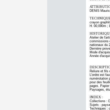
ATTRIBUTI
DENIS Mauri
TECHNIQUE
crayon graphit
H. 00,090m ; 
HISTORIQUE
Atelier de l'a
commissions d
nationaux du 
Dernière prov
Mode d'acquisi
Année d'acquis
DESCRIPTIO
Reliure et fil
L'ordre est fa
numérotation p
pour des feuil
pages. Papier 
Paysages, étud
INDEX :
Collections : 
Sujets : pays
Techniques : c