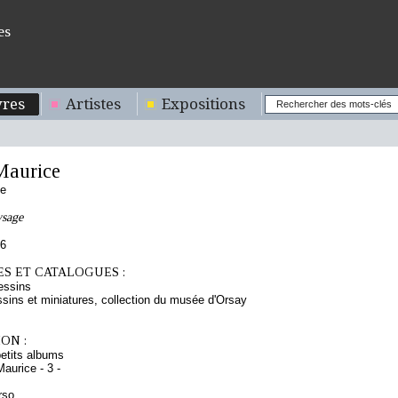
es
res
Artistes
Expositions
aurice
se
ysage
96
S ET CATALOGUES :
essins
sins et miniatures, collection du musée d'Orsay
ON :
etits albums
aurice - 3 -
rso