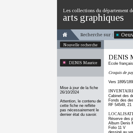
Les collections du département d
arts graphiques
Oeuv
Recherche sur :
Nouvelle recherche
DENIS M
DENIS Maurice
Ecole françai
Croquis de pa
Vers 1895/18
Mise à jour de la fiche
INVENTAIRE
26/10/2024
Cabinet des d
Fonds des des
Attention, le contenu de
RF 54549, 21
cette fiche ne reflète
pas nécessairement le
LOCALISATI
dernier état du savoir.
Réserve des p
Album Denis M
Folio 11 V
dessiné au ve