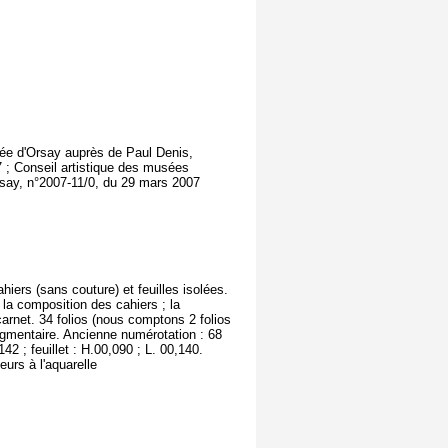
usée d'Orsay auprès de Paul Denis,
 ; Conseil artistique des musées
rsay, n°2007-11/0, du 29 mars 2007
ahiers (sans couture) et feuilles isolées.
 la composition des cahiers ; la
 carnet. 34 folios (nous comptons 2 folios
ragmentaire. Ancienne numérotation : 68
2 ; feuillet : H.00,090 ; L. 00,140.
urs à l'aquarelle