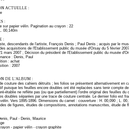
ON ACTUELLE :
ce
S :
e sur papier vélin. Pagination au crayon : 22
L. 00,140m
 :
rtiste, descendants de l'artiste, François Denis ; Paul Denis ; acquis par le m
es acquisitions de l'Etablissement public du musée d'Orsay du 5 février 2007
21 mars 2007 ; Décision du président de l'Etablissement public du musée d'O
enance : Denis, Paul
tion : achat
ition : 2007
N DE L'ALBUM :
s de couture des cahiers détruits ; les folios se présentent alternativement en c
utif puisque les feuilles encore doubles ont été replacées sans tenir compte de
ré-établie ne reflète pas (ou que partiellement) l'ordre original des feuilles du
les doubles séparées par une trace de couture centrale. Le dernier folio est f
vélin. Vers 1895-1896. Dimensions du carnet : couverture : H. 00,090 ; L. 00,14
es de figures, études de compositions, annotations manuscrites, étude de fle
Denis, Paul - Denis, Maurice
age
rayon - papier vélin - crayon graphite