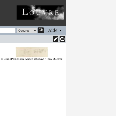
Aide
Ok
© GrandPalaisRmn (Musée d'Orsay) / Tony Querrec